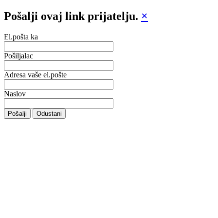
Pošalji ovaj link prijatelju.
×
El.pošta ka
Pošiljalac
Adresa vaše el.pošte
Naslov
Pošalji
Odustani