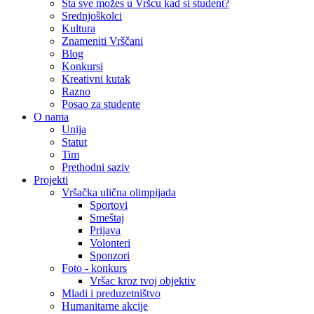
Šta sve možes u Vršcu kad si student?
Srednjoškolci
Kultura
Znameniti Vrščani
Blog
Konkursi
Kreativni kutak
Razno
Posao za studente
O nama
Unija
Statut
Tim
Prethodni saziv
Projekti
Vršačka ulična olimpijada
Sportovi
Smeštaj
Prijava
Volonteri
Sponzori
Foto - konkurs
Vršac kroz tvoj objektiv
Mladi i preduzetništvo
Humanitarne akcije