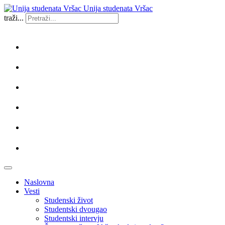
Unija studenata Vršac
traži...
Naslovna
Vesti
Studenski život
Studentski dvougao
Studentski intervju