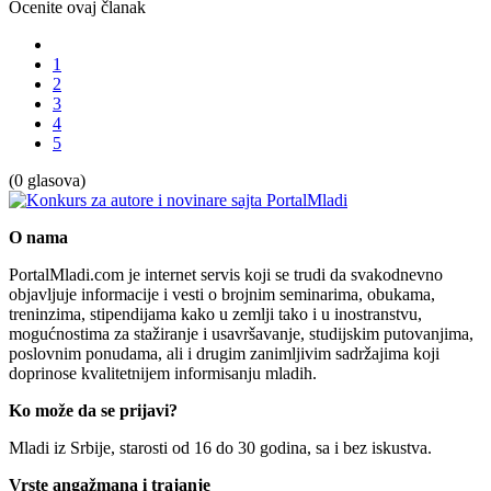
Ocenite ovaj članak
1
2
3
4
5
(0 glasova)
O nama
PortalMladi.com je internet servis koji se trudi da svakodnevno
objavljuje informacije i vesti o brojnim seminarima, obukama,
treninzima, stipendijama kako u zemlji tako i u inostranstvu,
mogućnostima za stažiranje i usavršavanje, studijskim putovanjima,
poslovnim ponudama, ali i drugim zanimljivim sadržajima koji
doprinose kvalitetnijem informisanju mladih.
Ko može da se prijavi?
Mladi iz Srbije, starosti od 16 do 30 godina, sa i bez iskustva.
Vrste angažmana i trajanje