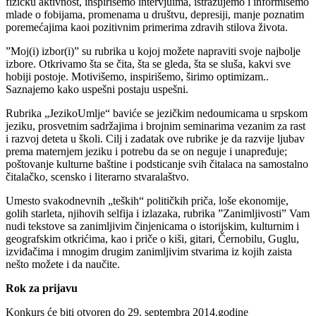
fizičku aktivnost, inspirišemo intervjuima, istražujemo i informišemo
mlade o fobijama, promenama u društvu, depresiji, manje poznatim
poremećajima kaoi pozitivnim primerima zdravih stilova života.
”Moj(i) izbor(i)” su rubrika u kojoj možete napraviti svoje najbolje
izbore. Otkrivamo šta se čita, šta se gleda, šta se sluša, kakvi sve
hobiji postoje. Motivišemo, inspirišemo, širimo optimizam..
Saznajemo kako uspešni postaju uspešni.
Rubrika „JezikoUmlje“ baviće se jezičkim nedoumicama u srpskom
jeziku, prosvetnim sadržajima i brojnim seminarima vezanim za rast
i razvoj deteta u školi. Cilj i zadatak ove rubrike je da razvije ljubav
prema maternjem jeziku i potrebu da se on neguje i unapređuje;
poštovanje kulturne baštine i podsticanje svih čitalaca na samostalno
čitalačko, scensko i literarno stvaralaštvo.
Umesto svakodnevnih „teških“ političkih priča, loše ekonomije,
golih starleta, njihovih selfija i izlazaka, rubrika ”Zanimljivosti” Vam
nudi tekstove sa zanimljivim činjenicama o istorijskim, kulturnim i
geografskim otkrićima, kao i priče o kiši, gitari, Černobilu, Guglu,
izviđačima i mnogim drugim zanimljivim stvarima iz kojih zaista
nešto možete i da naučite.
Rok za prijavu
Konkurs će biti otvoren do 29. septembra 2014.godine