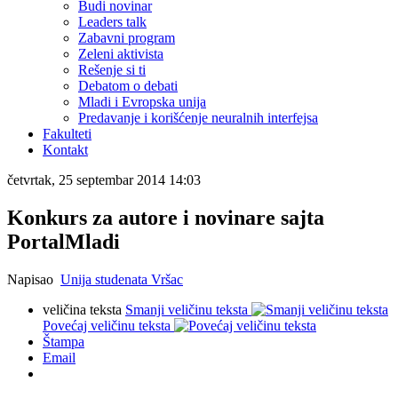
Budi novinar
Leaders talk
Zabavni program
Zeleni aktivista
Rešenje si ti
Debatom o debati
Mladi i Evropska unija
Predavanje i korišćenje neuralnih interfejsa
Fakulteti
Kontakt
četvrtak, 25 septembar 2014 14:03
Konkurs za autore i novinare sajta
PortalMladi
Napisao
Unija studenata Vršac
veličina teksta
Smanji veličinu teksta
Povećaj veličinu teksta
Štampa
Email