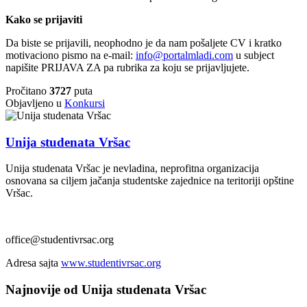
Kako se prijaviti
Da biste se prijavili, neophodno je da nam pošaljete CV i kratko
motivaciono pismo na e-mail:
info@portalmladi.com
u subject
napišite PRIJAVA ZA pa rubrika za koju se prijavljujete.
Pročitano
3727
puta
Objavljeno u
Konkursi
Unija studenata Vršac
Unija studenata Vršac je nevladina, neprofitna organizacija
osnovana sa ciljem jačanja studentske zajednice na teritoriji opštine
Vršac.
office@studentivrsac.org
Adresa sajta
www.studentivrsac.org
Najnovije od Unija studenata Vršac