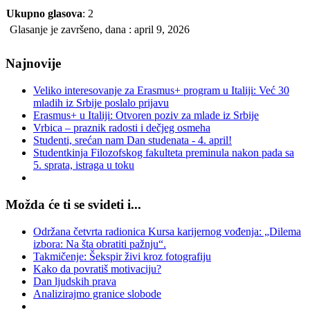
Ukupno glasova
: 2
Glasanje je završeno, dana : april 9, 2026
Najnovije
Veliko interesovanje za Erasmus+ program u Italiji: Već 30
mladih iz Srbije poslalo prijavu
Erasmus+ u Italiji: Otvoren poziv za mlade iz Srbije
Vrbica – praznik radosti i dečjeg osmeha
Studenti, srećan nam Dan studenata - 4. april!
Studentkinja Filozofskog fakulteta preminula nakon pada sa
5. sprata, istraga u toku
Možda će ti se svideti i...
Održana četvrta radionica Kursa karijernog vođenja: „Dilema
izbora: Na šta obratiti pažnju“.
Takmičenje: Šekspir živi kroz fotografiju
Kako da povratiš motivaciju?
Dan ljudskih prava
Analizirajmo granice slobode