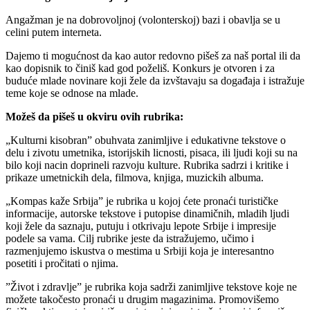
Angažman je na dobrovoljnoj (volonterskoj) bazi i obavlja se u
celini putem interneta.
Dajemo ti mogućnost da kao autor redovno pišeš za naš portal ili da
kao dopisnik to činiš kad god poželiš. Konkurs je otvoren i za
buduće mlade novinare koji žele da izvštavaju sa događaja i istražuje
teme koje se odnose na mlade.
Možeš da pišeš u okviru ovih rubrika:
„Kulturni kisobran” obuhvata zanimljive i edukativne tekstove o
delu i zivotu umetnika, istorijskih licnosti, pisaca, ili ljudi koji su na
bilo koji nacin doprineli razvoju kulture. Rubrika sadrzi i kritike i
prikaze umetnickih dela, filmova, knjiga, muzickih albuma.
„Kompas kaže Srbija” je rubrika u kojoj ćete pronaći turističke
informacije, autorske tekstove i putopise dinamičnih, mladih ljudi
koji žele da saznaju, putuju i otkrivaju lepote Srbije i impresije
podele sa vama. Cilj rubrike jeste da istražujemo, učimo i
razmenjujemo iskustva o mestima u Srbiji koja je interesantno
posetiti i pročitati o njima.
”Život i zdravlje” je rubrika koja sadrži zanimljive tekstove koje ne
možete takočesto pronaći u drugim magazinima. Promovišemo