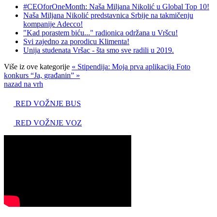
#CEOforOneMonth: Naša Miljana Nikolić u Global Top 10!
Naša Miljana Nikolić predstavnica Srbije na takmičenju
kompanije Adecco!
"Kad porastem biću..." radionica održana u Vršcu!
Svi zajedno za porodicu Klimenta!
Unija studenata Vršac - šta smo sve radili u 2019.
Više iz ove kategorije
« Stipendija: Moja prva aplikacija
Foto
konkurs “Ja, građanin” »
nazad na vrh
RED VOŽNJE BUS
RED VOŽNJE VOZ